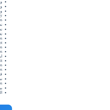
وظ
وظ
وظ
ly
bs
نص
نص
تغ
bs
pt
bs
bs
اب
it
bs
bs
ق
نم
bs
بي
ال