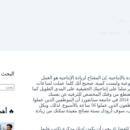
ات أقل؟
نصائح مهنية
البحث ا
إنتاجية. إن المفتاح لزيادة الإنتاجية هو العمل
وعية وليست كمية. صحيح أنك كلما عملت لساعات
 سلبا على إنتاجيتك الحقيقية على المدى الطويل كما
سيقتطع من وقتك المخصص للترفيه عن نفسك
لا
(هواياتك، الخروج مع العائلة والأصدقاء الخ.). أظهرت دراسة أجريت عام 2014 في جامعة ستانفورد أن الموظفين الذين عملوا
توجد
لمدة 70 ساعة في الأسبوع قد أنجزوا نفس المخرجات التي أنجزها الموظفون الذين عملوا 56 ساعة بالأسبوع. لذلك، وبكل
نتائج
🔥 أهم
، سوف أزودك بستة نصائح مفيدة تمكنك من زيادة
للفشل)). يجب أن يكون لديك مذكرة تكتب عليها