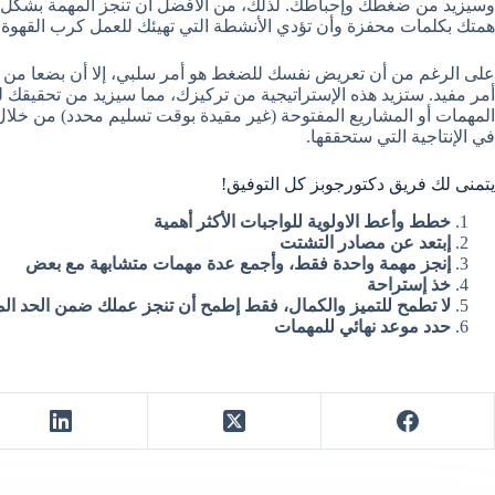
وسيزيد من ضغطك وإحباطك. لذلك، من الأفضل أن تنجز المهمة بشكل جي
همتك بكلمات محفزة وأن تؤدي الأنشطة التي تهيئك للعمل كرب القهوة
على الرغم من أن تعريض نفسك للضغط هو أمر سلبي، إلا أن بضعا من
أمر مفيد. ستزيد هذه الإستراتيجية من تركيزك، مما سيزيد من تحقيقك ل
المهمات أو المشاريع المفتوحة (غير مقيدة بوقت تسليم محدد) من خلال 
في الإنتاجية التي ستحققها.
يتمنى لك فريق دكتورجوبز كل التوفيق!
خطط وأعط الاولوية للواجبات الأكثر أهمية
إبتعد عن مصادر التشتت
إنجز مهمة واحدة فقط، وأجمع عدة مهمات متشابهة مع بعض
خذ إستراحة
لا تطمح للتميز والكمال، فقط إطمح أن تنجز عملك ضمن الحد ال
حدد موعد نهائي للمهمات