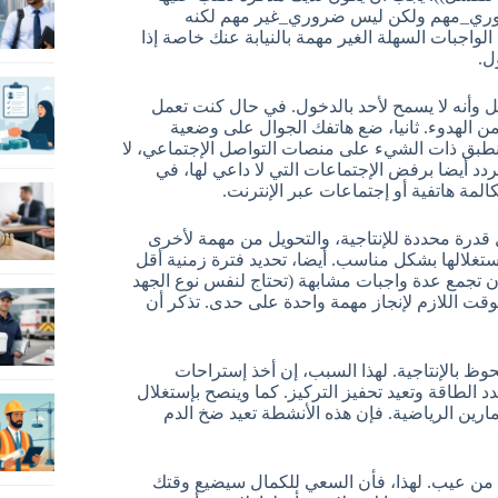
وضروري_مهم ولكن ليس ضروري_غير مهم لكنه
اجبات السهلة الغير مهمة بالنيابة عنك خاصة إذا
ل.
 وأنه لا يسمح لأحد بالدخول. في حال كنت تعمل
الهدوء. ثانيا، ضع هاتفك الجوال على وضعية
ينطبق ذات الشيء على منصات التواصل الإجتماعي، لا
تتردد أيضا برفض الإجتماعات التي لا داعي لها، في
المة هاتفية أو إجتماعات عبر الإنترنت.
قل قدرة محددة للإنتاجية، والتحويل من مهمة لأخرى
ستغلالها بشكل مناسب. أيضا، تحديد فترة زمنية أقل
 أن تجمع عدة واجبات مشابهة (تحتاج لنفس نوع الجهد
وقت اللازم لإنجاز مهمة واحدة على حدى. تذكر أن
 بالإنتاجية. لهذا السبب، إن أخذ إستراحات
آخر أو أخذ إستراحة واحدة طويلة (30-60 دقيقة) تجدد الطاقة وتعيد تحفيز التركيز. كما وينصح بإستغلال
مارين الرياضية. فإن هذه الأنشطة تعيد ضخ الدم
ي من عيب. لهذا، فأن السعي للكمال سيضيع وقتك