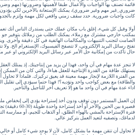
قائمة تصنف بها الواجبات والأعمال طبقا لأهميتها وضرورتها (مهم 
ضروري_غير مهم وغير ضروري)، يمكنك الإستعانة بالآخرين لكي يؤدون الو
كانت واجبات ضرورية. حدد سقف زمني واقعي لكل مهمة وإتزم بالجدو
أولا وقبل كل شيء، إغلق باب مكان عملك حتى يستدرك الناس أنك تعمل
بمكتب خارجي مشترك مع زملاء، يمكنك الطلب من زملائك بتوفير جو من 
الصامت لتجنب التنبيهات والمكالمات الهاتفية في كل دقيقة وأخرى. و
تفتح رسائل البريد الإلكتروني، لا تتصفح الفيسبوك، الإنستغرام الخ. ولا 
حال تأكدت من إمكانية حل الأمر عبر رسائل البريد الإلكتروني او عبر مك
لا تنجز عدة مهام في آن واحد، فهذا لن يزيد من إنتاجيتك. إذ يمتلك الع
يستهلك طاقة من القدرة الإنتاجية للعقل هباءا، والتي كان من الممكن إ
من الفترة اللازمة لإنجاز مهمة معينة قد يعيق تركيزك. فلماذا لا تحاول
والطاقة) مع بعض كواجب واحد وتؤديه؟! فهذا حتما سيؤدي إلى تقليل ال
اداء عدة مهام في آن واحد ما هو إلا تعريف آخر للتأجيل والتأخير.
إن العمل المستمر دون توقف ودون أخذ إستراحة يؤدي إلى إنخفاض ملحوظ
قصيرة بين الحين وال
فترة الإستراحة بالمشي بالهواء الطلق، أو الذهاب للجيم، أو ممارسة الت
لدماغك، وتصفيه لتعيد العمل بتركيز عالي.
لا تحاول أن تتقن مهمة ما بشكل كامل، لأن لا يوجد شيء كامل أو خال