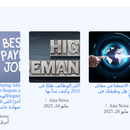
Paying Jobs
ء الاصطناعي مقابل
أكثر الوظائف طلبًا في
t Require a
: هل وظيفتك في
2025 وكيف تبدأ بها
egree
Aira Nova
أجرًا التي ل
Aira Nova
مايو 24, 2025
شهادة جامع
مايو 26, 2025
Nova
أبريل 28, 25