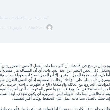
كيف تزيد من إنتاجيتك في ساع
Aira Nova
مارس 31, 2020
يجب أن ترسخ في قناعتك أن كثرة ساعات العمل لا تعني بالضرورة زيادة بال
بشكل أذكى بغض النظر عن عدد الساعات. أي أن المسألة هي مسألة ن
أطول، زادت كمية العمل المنجز، إلا أن العمل لساعات طويلة جدا سيؤثر
وسيؤثر ذلك سلبا على مزاجك وحالتك النفسية، إذ أن العمل الطويل 
بساطة:العمل لساعات طويلة ليس بضرورة أن يكون مجدي. لهذا السبب
إنتاجيتك بالعمل بساعات عمل أقل، لتحتفظ بوقت أكثر لنفسك.
قال بنجامين فرانكلن ذات يوم: (( إذا فشلت في التخطيط، فأنت تخطط 