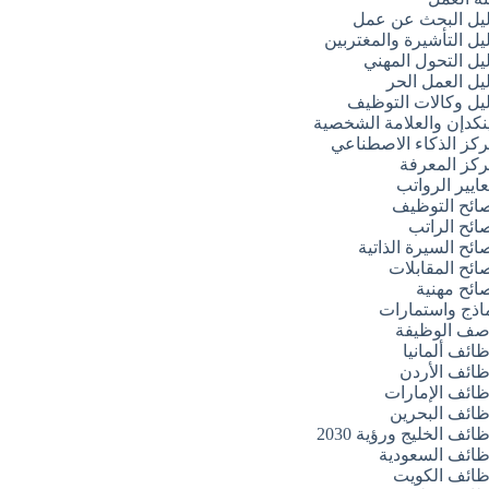
يل البحث عن عمل
يل التأشيرة والمغتربين
يل التحول المهني
يل العمل الحر
يل وكالات التوظيف
نكدإن والعلامة الشخصية
كز الذكاء الاصطناعي
كز المعرفة
ايير الرواتب
ائح التوظيف
ائح الراتب
ائح السيرة الذاتية
ائح المقابلات
ائح مهنية
اذج واستمارات
ف الوظيفة
ائف ألمانيا
ائف الأردن
ائف الإمارات
ائف البحرين
ائف الخليج ورؤية 2030
ائف السعودية
ائف الكويت