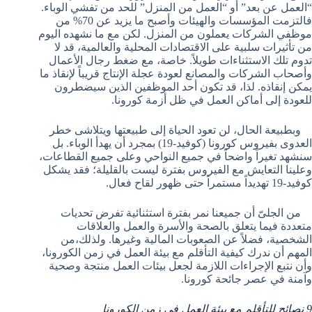
“العمل عن بعد” أو “العمل من المنزل” للحد من تفشي الوباء.
فالتزمت المؤسسات والهيئات وأصبح ما يزيد عن 70% من
موظفي الشركات يعملون من المنزل. لكن مع ما نشهده اليوم
من تأثيرات سلبية على الاقتصادات المحلية والعالمية، قد لا
تدوم تلك الاستثناءات طويلاً. خاصة، مع ضغط رجال الأعمال
وأصحاب الشركات والمصانع لعودة عجلة الإنتاج قريباً لإنقاذ ما
يمكن إنقاذه. لذا، قد تكون أحد الموظفين الذين سيضطرون
للعودة إلى أماكن العمل في ظل أزمة كورونا.
وبطبيعة الحال، لن تعود الحياة إلى طبيعتها ويتلاشى خطر
العدوى بفيروس كورونا (كوفيد-19) بمجرد أن يهدأ الوباء. بل
سنشهد تغيراً واضحاً في جميع النواحي وعلى جميع القطاعات،
وعلينا التعايش مع الفيروس بفترة ليست بالقليلة؛ فقد يشكل
كوفيد-19 تهديداً مستمراً حتى ظهور لقاح فعال.
من الجلىّ أن جميعنا نمر بفترة استثنائية تفرض تحديات
متعددة فيما يتعلق بالصحة والأسرة والعمل والعلاقات
الشخصية، فضلاً عن الصعوبات المالية وغيرها. ولذلك،من
المهم أن ندرك كيفية التأقلم مع بيئة العمل في زمن الكورونا،
وأن نتبع الإجراءات اللازمة لجعل بيئات العمل منتجة وصحية
وآمنة في عصر جائحة كورونا.
9 نصائح للتأقلم مع بيئة العمل في زمن الكورونا