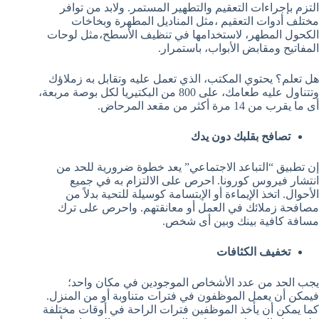
التزم بإجراءات التعقيم والتطهير المستمر. ولابد من توافر
مختلف أدوات التعقيم ،مثل المناديل المطهرة وبخاخات
الكحول المطهر، لاستخدامها في تنظيف الأسطح،مثل لوحات
المفاتيح ومقابض الأبواب، باستمرار.
هل تعلم؟ يحتوي المكتب، الذي تعمل عليه وتقابل به زملاؤك
وتتناول عليه طعامك، على 800 من البكتيريا لكل بوصة مربعة،
أى ما يقرب من 14 مرة أكثر من مقعد المرحاض.
تصافح بقلبك دون يدك
إن تطبيق “التباعد الاجتماعي” يعد خطوة ضرورية للحد من
انتشار فيروس كورونا. احرص على الالتزام به في جميع
الأحوال. اتخذ الإيماءة أو الإبتسامة كوسيلة للتحية بدلاً من
مصافحة زملائك في العمل أو معانقتهم. واحرص على ترك
مسافة كافية بينك وبين أى شخص.
تخفيف الكثافات
يجب الحد من عدد الأشخاص الموجودين في مكان واحد؛
فيمكن أن يعمل الموظفون في فترات متناوبة أو من المنزل.
كما يمكن أن يأخذ الموظفين فترات الراحة في أوقات مختلفة